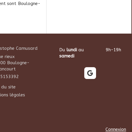
ment sont Boulogne-
istophe Camusard
Du
lundi
au
9h-19h
samedi
ue rieux
100
Boulogne-
lancourt
85153392
 du site
ions légales
Connexion