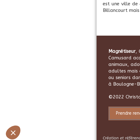
est une ville d
Billancourt mais
Magnétiseur
, 
Camusard acc
animaux, adol
adultes mais 
ou seniors da
à Boulogne-Bi
©2022 Christ
Prendre re
Création et référe