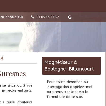
'hui de 9h à 19h
01 85 15 33 92
0)
Magnétiseur à
Boulogne-Billancourt
Suresnes
Pour toute demande ou
e
se situe au 3 rue
interrogation appelez-moi
je reçois enfants,
ou prenez contact via le
formulaire de ce site.
is aussi douleurs