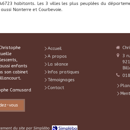
e 46723 habitants. Les 3 villes les plus peuplées du départe
 aussi Nanterre et Courbevoie.
Christophe
Chr
Accueil
ueille
3 r
A propos
escents,
92
La séance
aussi enfants
Bil
ns son cabinet
Infos pratiques
01
llancourt.
Témoignages
Plan
Contact
ophe Camusard
Ment
ndez-vous
ncement du site par Simplébo