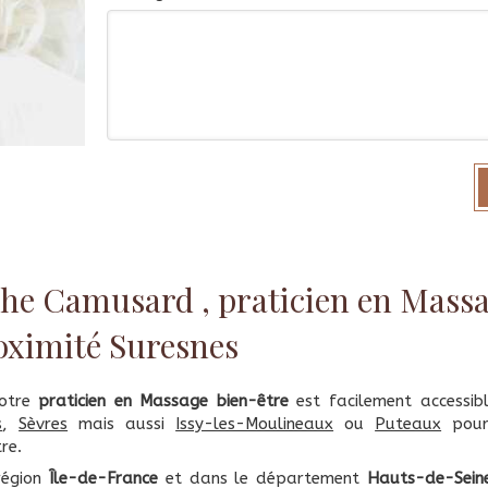
he Camusard , praticien en Massa
roximité Suresnes
votre
praticien en Massage bien-être
est facilement accessib
s
,
Sèvres
mais aussi
Issy-les-Moulineaux
ou
Puteaux
pour
re.
région
Île-de-France
et dans le département
Hauts-de-Sein