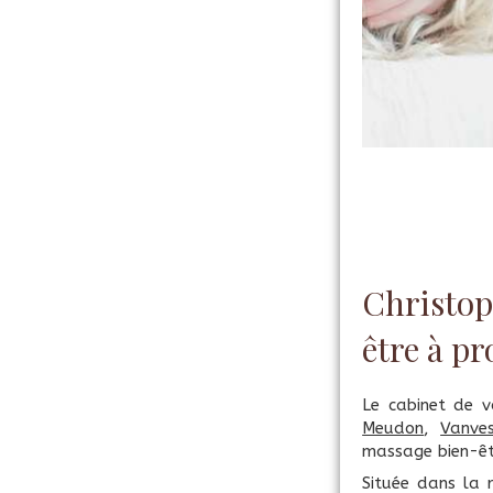
Christop
être à p
Le cabinet de 
Meudon
,
Vanve
massage bien-êt
Située dans la 